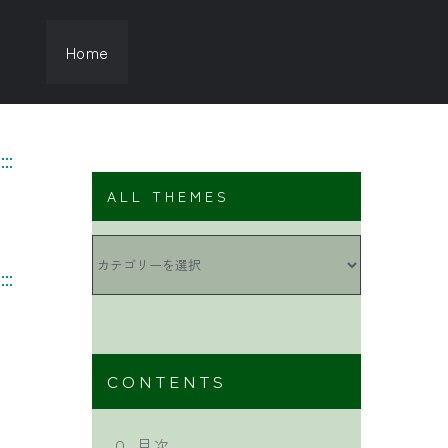
Home
ALL THEMES
ALL
THEMES
CONTENTS
０. 目次